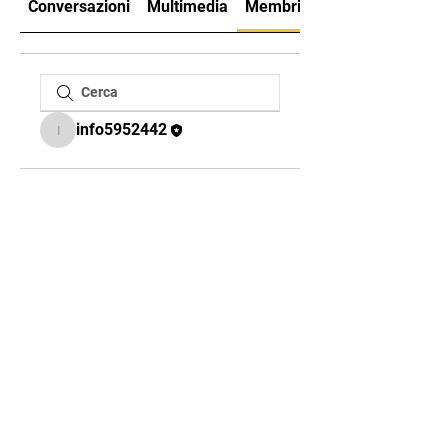
Conversazioni
Multimedia
Membri
Info
info5952442
info5952442
SEGUICI SU